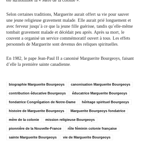
été surnommée la « Mère de la colonie ».
Selon certaines traditions, Marguerite aurait offert sa vie pour sauver
une jeune religieuse gravement malade. Elle aurait prié longuement et
avec ferveur jusqu’à ce que la jeune fille guérisse, tandis qu’elle-même
tombait gravement malade et décédait peu après. Après sa mort, le
couvent a organisé un service commémoratif ouvert à tous. Les effets
personnels de Marguerite sont devenus des reliques spirituelles.
En 1982, le pape Jean-Paul II a canonisé Marguerite Bourgeoys, faisant
d’elle la première sainte canadienne.
biographie Marguerite Bourgeoys
canonisation Marguerite Bourgeoys
contribution éducative Bourgeoys
éducatrice Marguerite Bourgeoys
fondatrice Congrégation de Notre-Dame
héritage spirituel Bourgeoys
histoire de Marguerite Bourgeoys
Marguerite Bourgeoys fondatrice
mère de la colonie
mission religieuse Bourgeoys
pionnière de la Nouvelle-France
rôle féminin colonie française
sainte Marguerite Bourgeoys
vie de Marguerite Bourgeoys