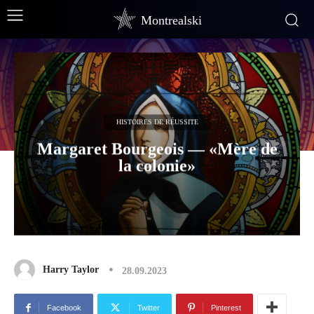
Montrealski
HISTOIRES DE RÉUSSITE
Margaret Bourgeois — «Mère de
la colonie»
Harry Taylor
28.09.2023
Facebook
Twitter
Pinterest