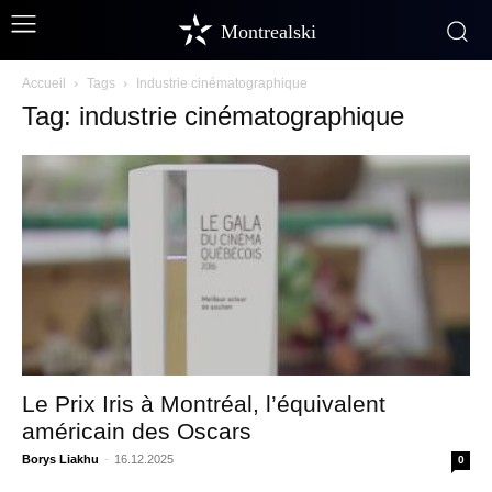
Montrealski
Accueil
Tags
Industrie cinématographique
Tag: industrie cinématographique
Le Prix Iris à Montréal, l’équivalent
américain des Oscars
Borys Liakhu
-
16.12.2025
0