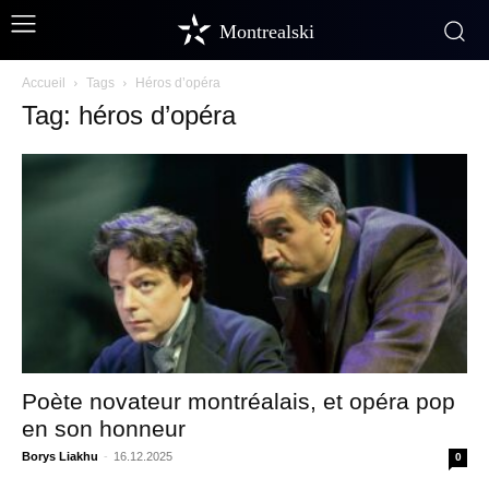
Montrealski
Accueil
Tags
Héros d’opéra
Tag: héros d’opéra
Poète novateur montréalais, et opéra pop
en son honneur
Borys Liakhu
-
16.12.2025
0