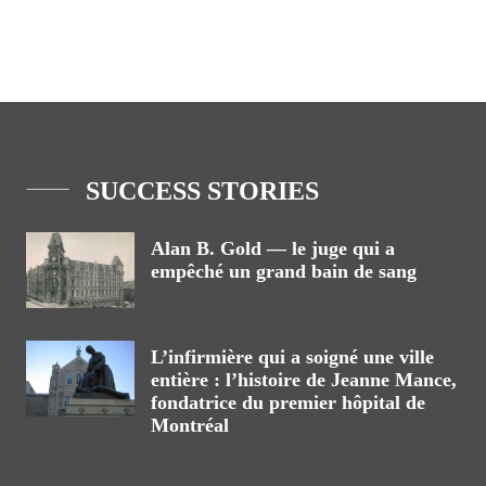
SUCCESS STORIES
Alan B. Gold — le juge qui a
empêché un grand bain de sang
L’infirmière qui a soigné une ville
entière : l’histoire de Jeanne Mance,
fondatrice du premier hôpital de
Montréal