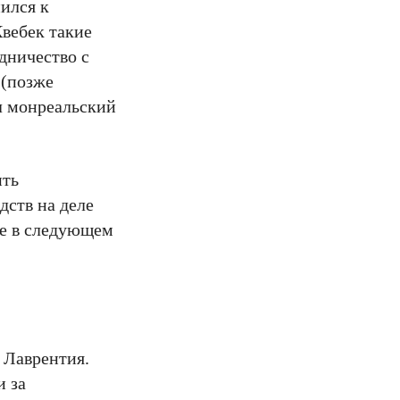
ился к
Квебек такие
удничество с
 (позже
ал монреальский
ить
дств на деле
же в следующем
 Лаврентия.
и за