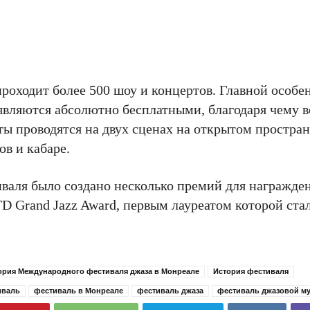
проходит более 500 шоу и концертов. Главной особ
й являются абсолютно бесплатными, благодаря чему
ы проводятся на двух сценах на открытом пространс
ов и кабаре.
иваля было создано несколько премий для награжд
TD Grand Jazz Award, первым лауреатом которой ст
ория Международного фестиваля джаза в Монреале
История фестиваля
иваль
фестиваль в Монреале
фестиваль джаза
фестиваль джазовой м