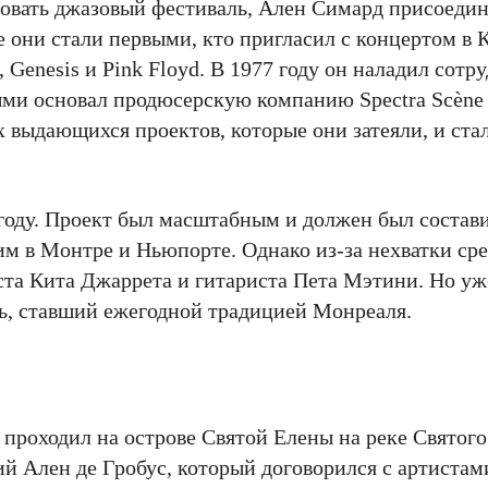
новать джазовый фестиваль, Ален Симард присоедин
те они стали первыми, кто пригласил с концертом в 
 Genesis и Pink Floyd. В 1977 году он наладил сотр
ми основал продюсерскую компанию Spectra Scène
х выдающихся проектов, которые они затеяли, и ст
 году. Проект был масштабным и должен был состав
 в Монтре и Ньюпорте. Однако из-за нехватки сре
иста Кита Джаррета и гитариста Пета Мэтини. Но у
ь, ставший ежегодной традицией Монреаля.
 проходил на острове Святой Елены на реке Святого
 Ален де Гробус, который договорился с артистам