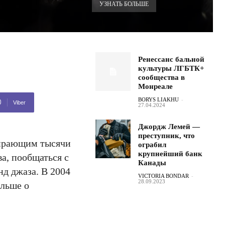
УЗНАТЬ БОЛЬШЕ
Ренессанс бальной
культуры ЛГБТК+
сообщества в
Монреале
BORYS LIAKHU
-
Viber
27.04.2024
Джордж Лемей —
преступник, что
бирающим тысячи
ограбил
крупнейший банк
а, пообщаться с
Канады
д джаза. В 2004
VICTORIA BONDAR
-
28.09.2023
ольше о