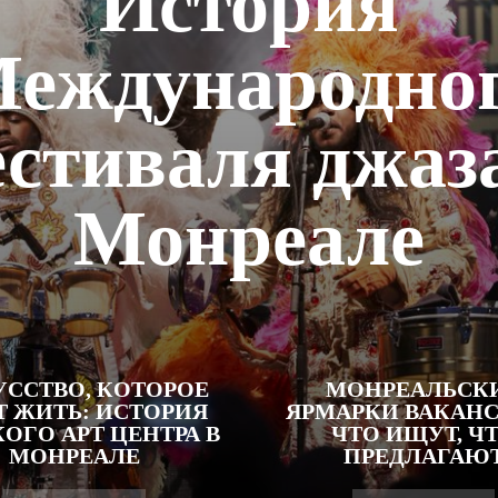
История
еждународно
стиваля джаз
Монреале
УССТВО, КОТОРОЕ
МОНРЕАЛЬСК
Т ЖИТЬ: ИСТОРИЯ
ЯРМАРКИ ВАКАН
ОГО АРТ ЦЕНТРА В
ЧТО ИЩУТ, Ч
МОНРЕАЛЕ
ПРЕДЛАГАЮ