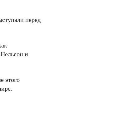
ыступали перед
как
 Нельсон и
е этого
мире.