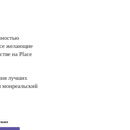
енностью
 все желающие
тве на Place
ения лучших
ал монреальский
узыки