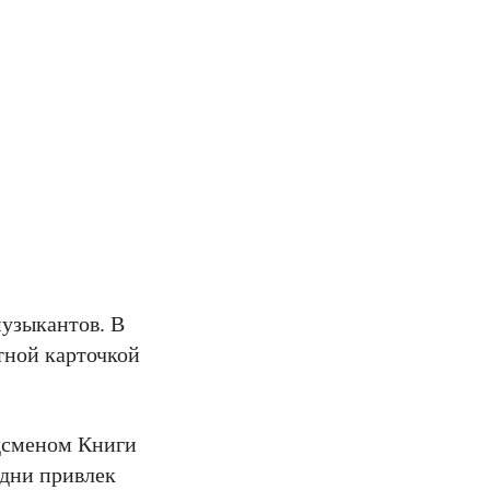
музыкантов. В
тной карточкой
рдсменом Книги
 дни привлек