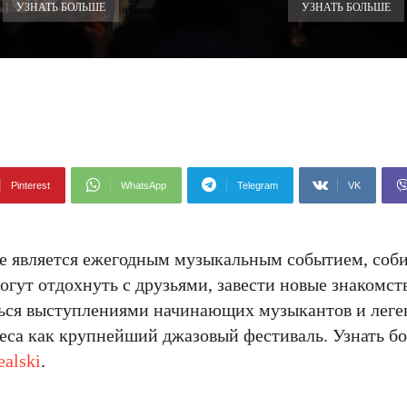
УЗНАТЬ БОЛЬШЕ
УЗНАТЬ БОЛЬШЕ
Pinterest
WhatsApp
Telegram
VK
е является ежегодным музыкальным событием, со
гут отдохнуть с друзьями, завести новые знакомств
ься выступлениями начинающих музыкантов и леген
еса как крупнейший джазовый фестиваль. Узнать б
ealski
.