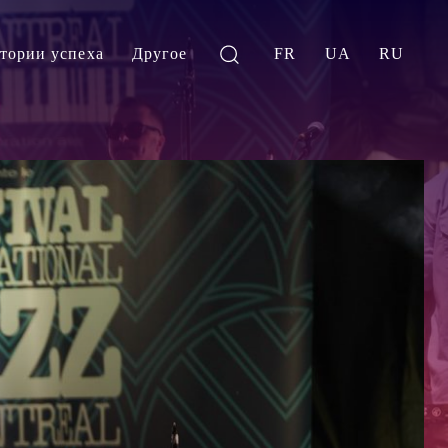
тории успеха
Другое
FR
UA
RU